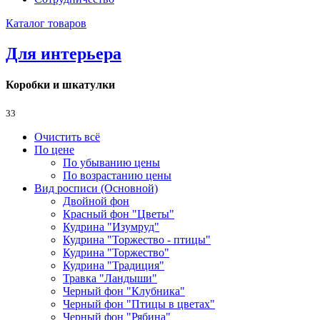
Каталог товаров
Для интерьера
Коробки и шкатулки
33
Очистить всё
По цене
По убыванию цены
По возрастанию цены
Вид росписи (Основной)
Двойной фон
Красный фон "Цветы"
Кудрина "Изумруд"
Кудрина "Торжество - птицы"
Кудрина "Торжество"
Кудрина "Традиция"
Травка "Ландыши"
Черный фон "Клубника"
Черный фон "Птицы в цветах"
Черный фон "Рябина"