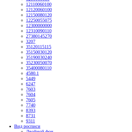
12110060100
12120060100
12150080120
12250055075
12300000000
12310090110
27380145270
3207
35120115115
35150030120
35190030240
35230050070
35400080110
4580.1
5449
6247
7603
7604
7605
7740
8393
8731
9311
Вид росписи
Двойной фон