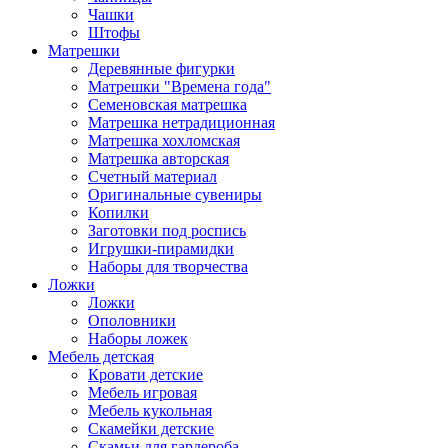
Чашки
Штофы
Матрешки
Деревянные фигурки
Матрешки "Времена года"
Семеновская матрешка
Матрешка нетрадиционная
Матрешка хохломская
Матрешка авторская
Счетный материал
Оригинальные сувениры
Копилки
Заготовки под роспись
Игрушки-пирамидки
Наборы для творчества
Ложки
Ложки
Ополовники
Наборы ложек
Мебель детская
Кровати детские
Мебель игровая
Мебель кукольная
Скамейки детские
Скамьи для гардероба