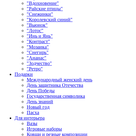
"Вдохновение"
"Райские птицы"
"Снежинки"
"Королевский синий"
"Вьюнок"
"Лотос"
"Инь и Янь"
"Контраст"
"Мозаика"
"Снегирь"
"Ананас"
"Зодчество"
"Ретро"
Подарки
Международный женский день
День защитника Отечества
День Победы
Государственная символика
День знаний
Новый год
Пасха
Для интерьера
Вазы
Игровые наборы
Ковши и резные композиции