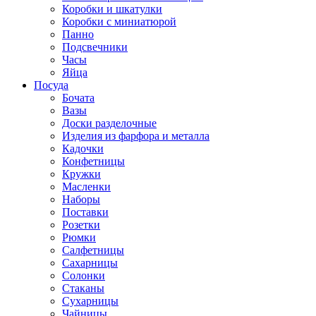
Коробки и шкатулки
Коробки с миниатюрой
Панно
Подсвечники
Часы
Яйца
Посуда
Бочата
Вазы
Доски разделочные
Изделия из фарфора и металла
Кадочки
Конфетницы
Кружки
Масленки
Наборы
Поставки
Розетки
Рюмки
Салфетницы
Сахарницы
Солонки
Стаканы
Сухарницы
Чайницы